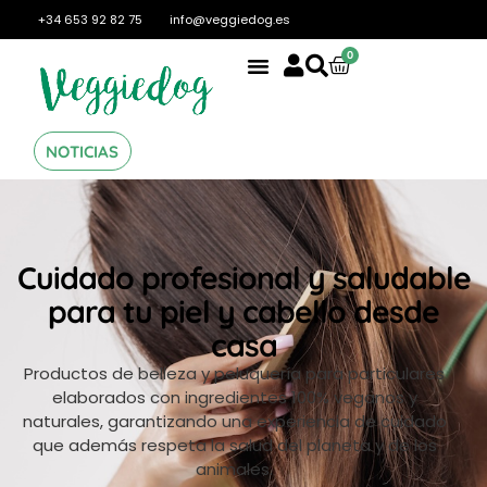
+34 653 92 82 75
info@veggiedog.es
0
NOTICIAS
Cuidado profesional y saludable
para tu piel y cabello desde
casa
Productos de belleza y peluquería para particulares
elaborados con ingredientes 100% veganos y
naturales, garantizando una experiencia de cuidado
que además respeta la salud del planeta y de los
animales.