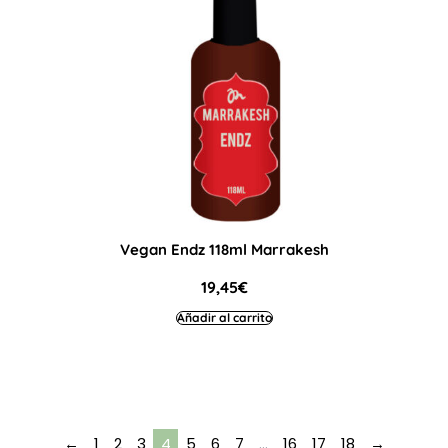
Vegan Endz 118ml Marrakesh
19,45
€
Añadir al carrito
←
1
2
3
4
5
6
7
…
16
17
18
→