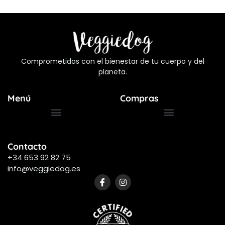
Comprometidos con el bienestar de tu cuerpo y del
planeta.
Menú
Compras
Términos y Condiciones
Preguntas Frecuentes
Contacto
+34 653 92 82 75
info@veggiedog.es