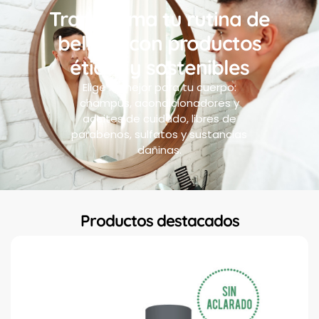
Transforma tu rutina de
belleza con productos
éticos y sostenibles
Elige lo mejor para tu cuerpo:
champús, acondicionadores y
aceites de cuidado, libres de
parabenos, sulfatos y sustancias
dañinas.
Productos destacados