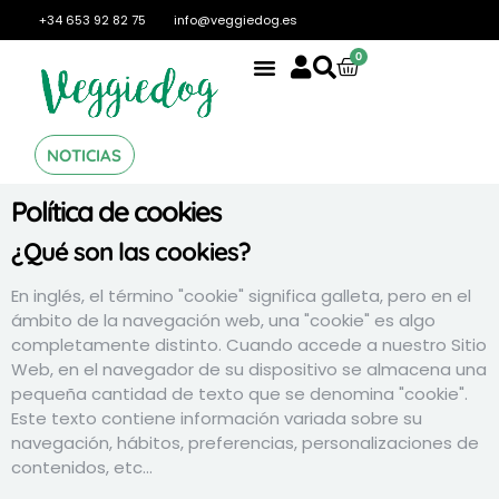
+34 653 92 82 75
info@veggiedog.es
0
NOTICIAS
Política de cookies
¿Qué son las cookies?
En inglés, el término "cookie" significa galleta, pero en el
ámbito de la navegación web, una "cookie" es algo
completamente distinto. Cuando accede a nuestro Sitio
Web, en el navegador de su dispositivo se almacena una
pequeña cantidad de texto que se denomina "cookie".
Este texto contiene información variada sobre su
navegación, hábitos, preferencias, personalizaciones de
contenidos, etc...