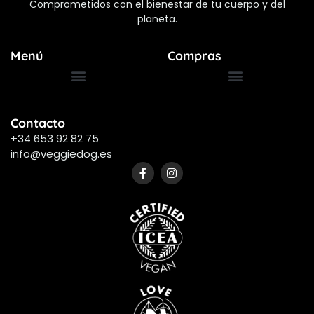
Comprometidos con el bienestar de tu cuerpo y del
planeta.
Menú
Compras
Términos y Condiciones
Preguntas Frecuentes
Contacto
+34 653 92 82 75
info@veggiedog.es