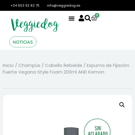
+34 653 92 82 75
info@veggiedog.es
0
NOTICIAS
Inicio
/
Champús
/
Cabello Rebelde
/ Espuma de Fijación
Fuerte Vegana Style Foam 200ml AND Kemon