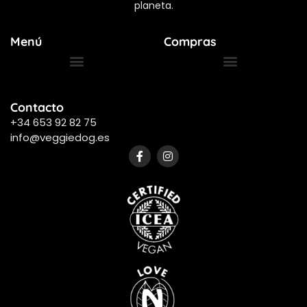
planeta.
Menú
Compras
Términos y Condiciones
Preguntas Frecuentes
Contacto
+34 653 92 82 75
info@veggiedog.es