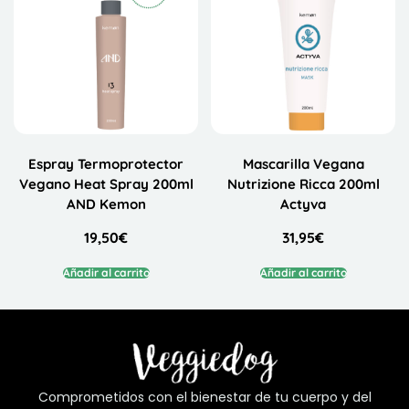
Espray Termoprotector
Mascarilla Vegana
Vegano Heat Spray 200ml
Nutrizione Ricca 200ml
AND Kemon
Actyva
19,50
€
31,95
€
Añadir al carrito
Añadir al carrito
Comprometidos con el bienestar de tu cuerpo y del