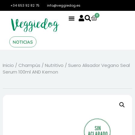
+34 653 92 82 75
info@veggiedog.es
0
NOTICIAS
Inicio
/
Champús
/
Nutritivo
/ Suero Alisador Vegano Seal
Serum 100ml AND Kemon