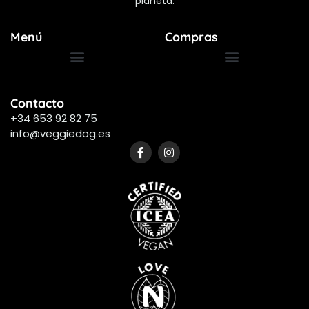
planeta.
Menú
Compras
Términos y Condiciones
Preguntas Frecuentes
Contacto
+34 653 92 82 75
info@veggiedog.es