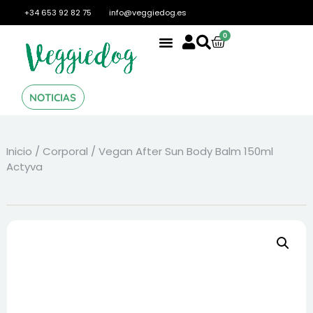
+34 653 92 82 75
info@veggiedog.es
0
NOTICIAS
Inicio
/
Corporal
/ Vegan After Sun Body Balm 150ml
Actyva