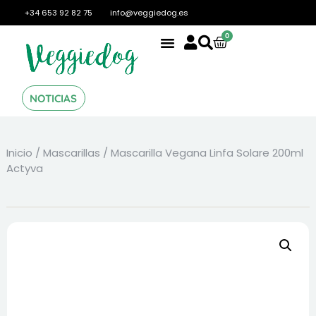
+34 653 92 82 75
info@veggiedog.es
0
NOTICIAS
Inicio
/
Mascarillas
/ Mascarilla Vegana Linfa Solare 200ml
Actyva