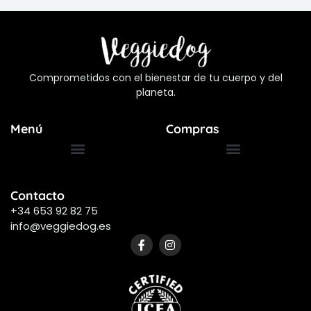
Comprometidos con el bienestar de tu cuerpo y del
planeta.
Menú
Compras
Términos y Condiciones
Preguntas Frecuentes
Contacto
+34 653 92 82 75
info@veggiedog.es