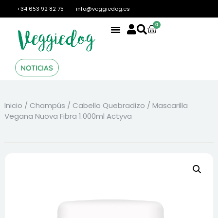
+34 653 92 82 75
info@veggiedog.es
0
NOTICIAS
Inicio
/
Champús
/
Cabello Quebradizo
/ Mascarilla
Vegana Nuova Fibra 1.000ml Actyva