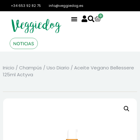
+34 653 92 82 75
info@veggiedog.es
0
NOTICIAS
Inicio
/
Champús
/
Uso Diario
/ Aceite Vegano Bellessere
125ml Actyva