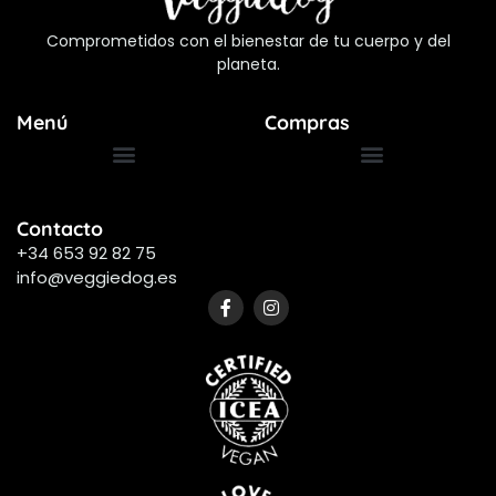
Comprometidos con el bienestar de tu cuerpo y del
planeta.
Menú
Compras
Términos y Condiciones
Preguntas Frecuentes
Contacto
+34 653 92 82 75
info@veggiedog.es