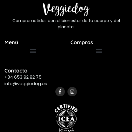
Comprometidos con el bienestar de tu cuerpo y del
planeta.
Menú
Compras
Términos y Condiciones
Preguntas Frecuentes
Contacto
+34 653 92 82 75
info@veggiedog.es