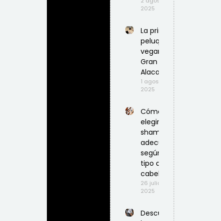
2 agosto,
2025
La primera
peluquería
vegana en
Gran
Alacant
1 agosto,
2025
Cómo
elegir el
shampoo
adecuado
según tu
tipo de
cabello
26 julio,
2025
Descubre