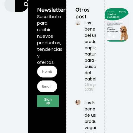
Newsletter
Otros
post
Suscríbete
para
Los
beneficios
recibir
del uso de
nuevos
productos
productos,
capilares
tendencias
naturales
y
para el
ofertas.
cuidado
del
cabello
26 agosto,
2025
Sign
Los 5
up
beneficios
de usar
productos
veganos