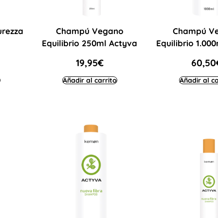
rezza
Champú Vegano
Champú V
a
Equilibrio 250ml Actyva
Equilibrio 1.00
19,95
€
60,50
Añadir al carrito
Añadir al ca