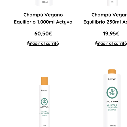
Champú Vegano
Champú Vega
Equilibrio 1.000ml Actyva
Equilibrio 250ml A
60,50
€
19,95
€
Añadir al carrito
Añadir al carrito