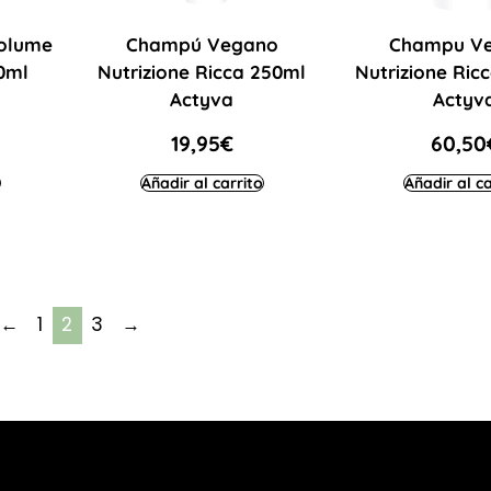
olume
Champú Vegano
Champu V
0ml
Nutrizione Ricca 250ml
Nutrizione Ric
Actyva
Actyv
19,95
€
60,50
Añadir al carrito
Añadir al ca
←
1
2
3
→