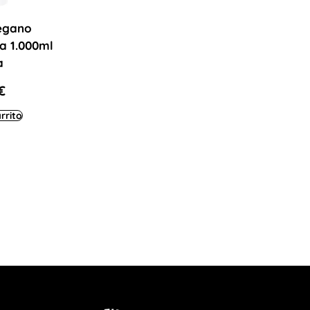
egano
ca 1.000ml
a
€
rrito