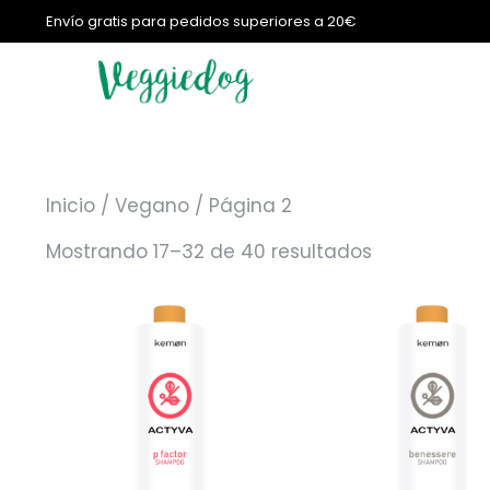
Envío gratis para pedidos superiores a 20€
Inicio
/
Vegano
/ Página 2
Mostrando 17–32 de 40 resultados