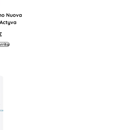
no Nuova
 Actyva
€
rrito