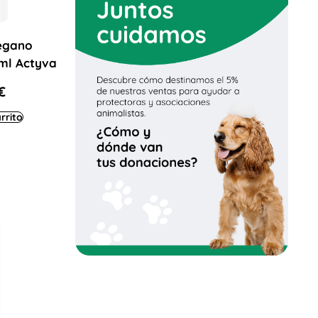
egano
0ml Actyva
€
rrito